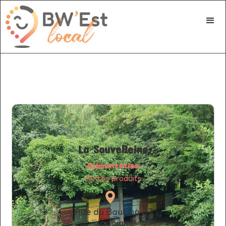
La SouveReine
Alimentation
Autres produits
Rue du Baukion
37
Jodoigne